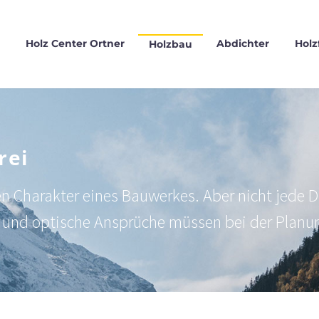
Holz Center Ortner
Abdichter
Holz
Holzbau
rei
 Charakter eines Bauwerkes. Aber nicht jede D
g und optische Ansprüche müssen bei der Planun