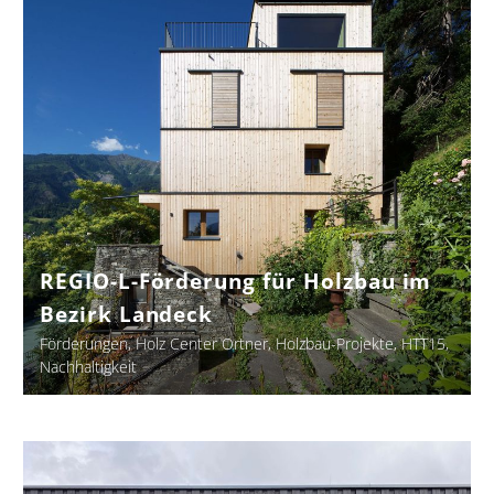
Förderung
für
Holzbau
im
Bezirk
Landeck
REGIO-L-Förderung für Holzbau im
Bezirk Landeck
Förderungen
Holz Center Ortner
Holzbau-Projekte
HTT15
Nachhaltigkeit
Thermische
Sanierung