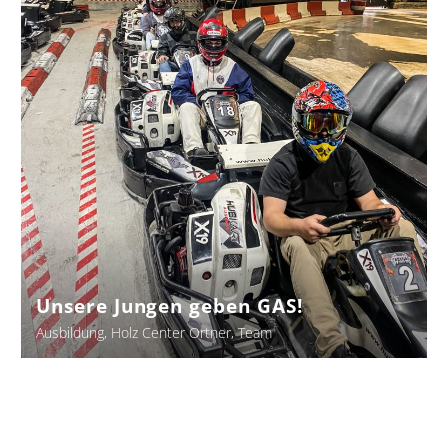
geben
GAS!
Unsere Jungen geben GAS!
Ausbildung
Holz Center Ortner
Team