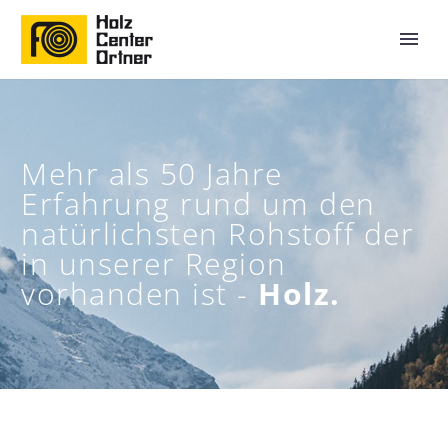
Mehr als 50 Jahre
Erfahrung rund um den
natürlichsten Rohstoff der
in unserer Region
vorhanden ist -
Holz.