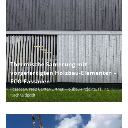
mit
vorgefertigten
Holzbau-
Elementen
–
ECO
Fassaden
Thermische Sanierung mit
vorgefertigten Holzbau-Elementen –
ECO Fassaden
Fassaden
Holz Center Ortner
Holzbau-Projekte
HTT15
Nachhaltigkeit
Sanierung
&