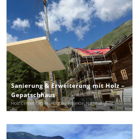
Erweiterung
mit
Holz
–
Gepatschhaus
Sanierung & Erweiterung mit Holz –
Gepatschhaus
Holz Center Ortner
Holzbau-Projekte
Nachhaltigkeit
Nachhaltiges
Wohnen