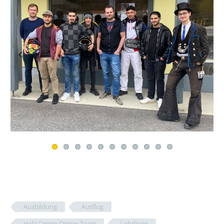
Previous
Next
Ausbildung
Ausflug
Holz Center Ortner Team
Lehrlinge