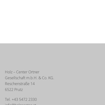
Holz – Center Ortner
Gesellschaft m.b.H. & Co. KG.
Reschenstraße 14
6522 Prutz
Tel. +43 5472 2330