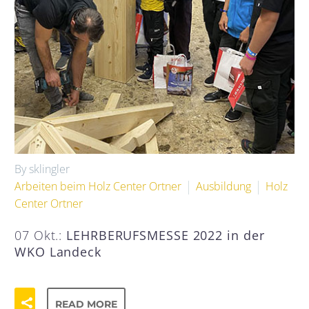
By sklingler
Arbeiten beim Holz Center Ortner
Ausbildung
Holz
Center Ortner
07 Okt.:
LEHRBERUFSMESSE 2022 in der
WKO Landeck
READ MORE