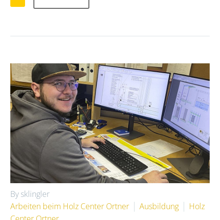
By sklingler
Arbeiten beim Holz Center Ortner
Ausbildung
Holz
Center Ortner