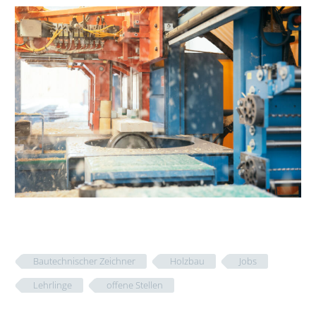
Bautechnischer Zeichner
Holzbau
Jobs
Lehrlinge
offene Stellen