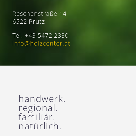
Reschenstraße 14
6522 Prutz
Tel. +43 5472 2330
info@holzcenter.at
handwerk.
regional.
familiär.
natürlich.