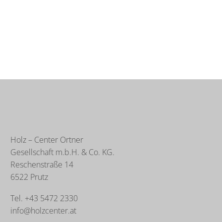
Holz – Center Ortner
Gesellschaft m.b.H. & Co. KG.
Reschenstraße 14
6522 Prutz
Tel. +43 5472 2330
info@holzcenter.at