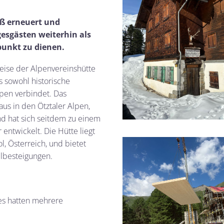
äß erneuert und
gesgästen weiterhin als
punkt zu dienen.
eise der Alpenvereinshütte
s sowohl historische
pen verbindet. Das
us in den Ötztaler Alpen,
d hat sich seitdem zu einem
entwickelt. Die Hütte liegt
l, Österreich, und bietet
lbesteigungen.
es hatten mehrere