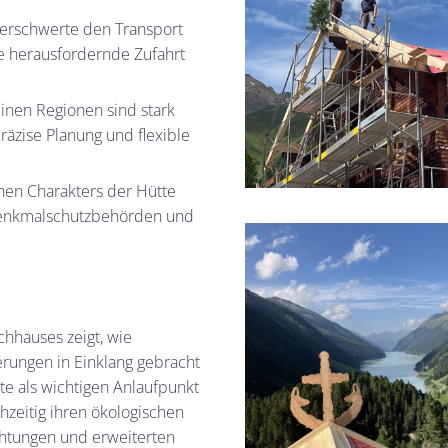
e erschwerte den Transport
ie herausfordernde Zufahrt
inen Regionen sind stark
äzise Planung und flexible
hen Charakters der Hütte
Denkmalschutzbehörden und
hhauses zeigt, wie
erungen in Einklang gebracht
te als wichtigen Anlaufpunkt
hzeitig ihren ökologischen
chtungen und erweiterten