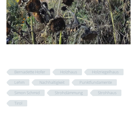
Bernadette Hofer
Holzhaus
Holzriegelhaus
Lehm
Nachhaltigkeit
Punktfundamente
Simon Schmid
Strohdämmung
Strohhaus
Tirol