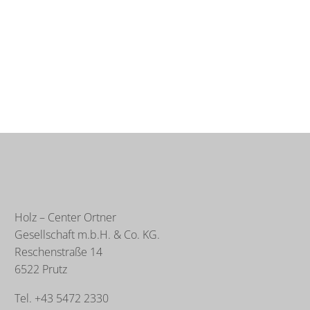
Holz – Center Ortner
Gesellschaft m.b.H. & Co. KG.
Reschenstraße 14
6522 Prutz
Tel. +43 5472 2330