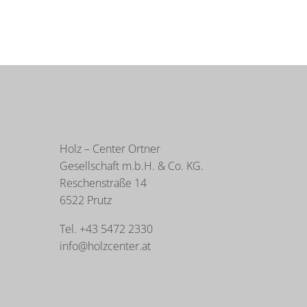
Holz – Center Ortner
Gesellschaft m.b.H. & Co. KG.
Reschenstraße 14
6522 Prutz
Tel. +43 5472 2330
info@holzcenter.at