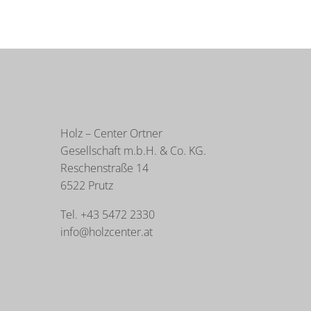
Holz – Center Ortner
Gesellschaft m.b.H. & Co. KG.
Reschenstraße 14
6522 Prutz
Tel. +43 5472 2330
info@holzcenter.at