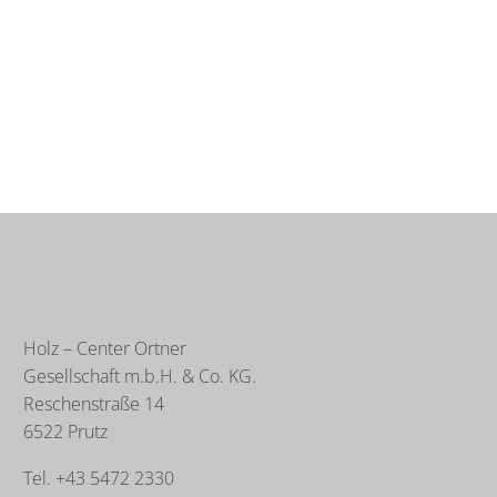
Holz – Center Ortner
Gesellschaft m.b.H. & Co. KG.
Reschenstraße 14
6522 Prutz
Tel. +43 5472 2330