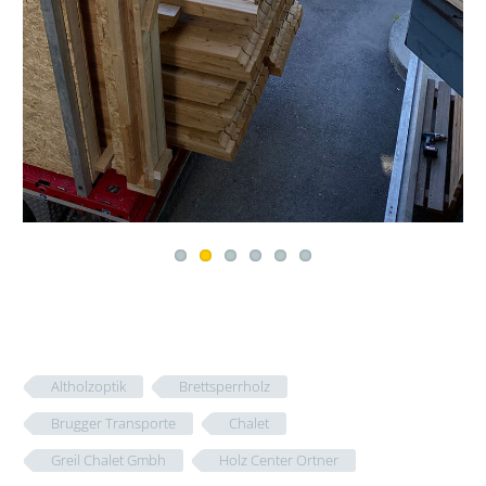
Altholzoptik
Brettsperrholz
Brugger Transporte
Chalet
Greil Chalet Gmbh
Holz Center Ortner