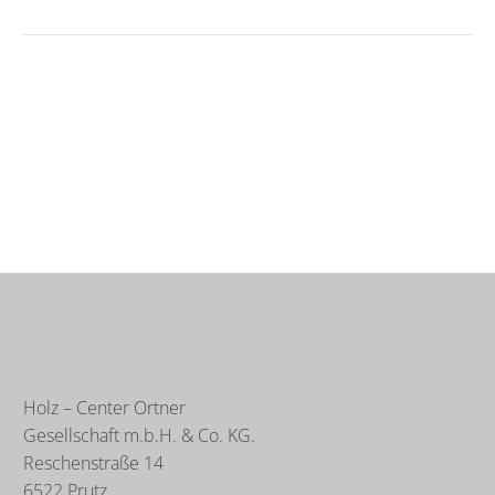
Holz – Center Ortner
Gesellschaft m.b.H. & Co. KG.
Reschenstraße 14
6522 Prutz