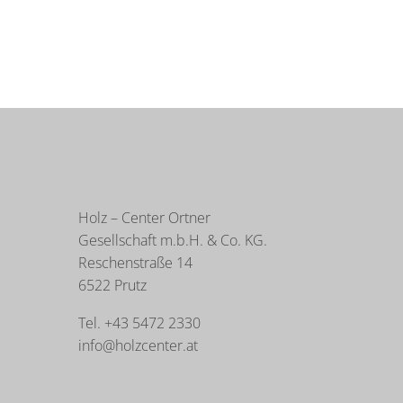
Holz – Center Ortner
Gesellschaft m.b.H. & Co. KG.
Reschenstraße 14
6522 Prutz
Tel. +43 5472 2330
info@holzcenter.at