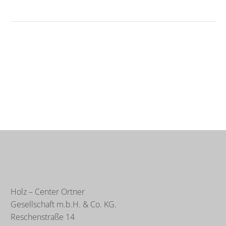
Holz – Center Ortner
Gesellschaft m.b.H. & Co. KG.
Reschenstraße 14