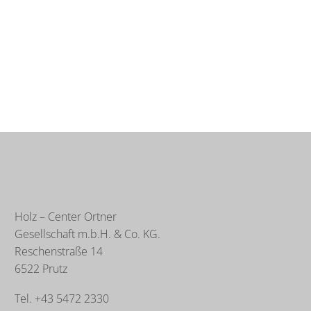
Holz – Center Ortner
Gesellschaft m.b.H. & Co. KG.
Reschenstraße 14
6522 Prutz
Tel. +43 5472 2330