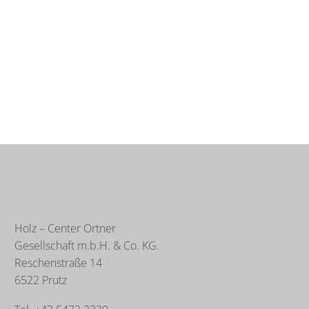
Holz – Center Ortner
Gesellschaft m.b.H. & Co. KG.
Reschenstraße 14
6522 Prutz