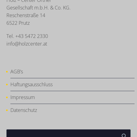
Holz – Center Ortner
Gesellschaft m.b.H. & Co. KG.
Reschenstraße 14
6522 Prutz
Tel. +43 5472 2330
info@holzcenter.at
AGB’s
Haftungsausschluss
Impressum
Datenschutz