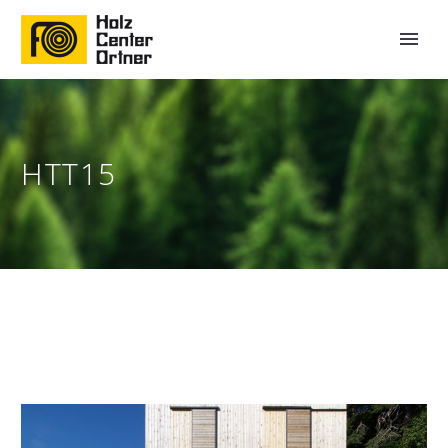
HTT15